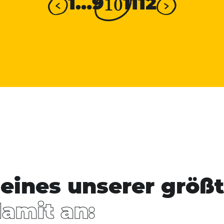
10
1
…
9
11
12
eines unserer größt
damit an: