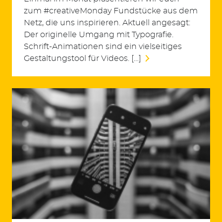
zum #creativeMonday Fundstücke aus dem
Netz, die uns inspirieren. Aktuell angesagt:
Der originelle Umgang mit Typografie.
Schrift-Animationen sind ein vielseitiges
Gestaltungstool für Videos. […]