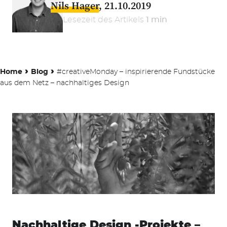
Nils Hager
21.10.2019
Lesezeit des Artikels
1 min
›
›
Home
Blog
#creativeMonday – inspirierende Fundstücke
aus dem Netz – nachhaltiges Design
Nachhaltige Design -Projekte –