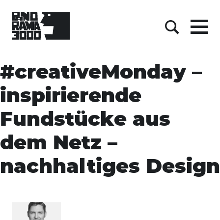
Menu
Suche
Skip
to
#creativeMonday –
content
inspirierende
Fundstücke aus
dem Netz –
nachhaltiges Design