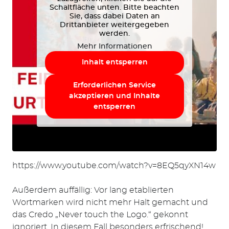
Schaltfläche unten. Bitte beachten
Sie, dass dabei Daten an
Drittanbieter weitergegeben
werden.
Mehr Informationen
Inhalt entsperren
Erforderlichen Service
akzeptieren und Inhalte
entsperren
https://www.youtube.com/watch?v=8EQ5qyXN14w
Außerdem auffällig: Vor lang etablierten
Wortmarken wird nicht mehr Halt gemacht und
das Credo „Never touch the Logo.“ gekonnt
ignoriert. In diesem Fall besonders erfrischend!