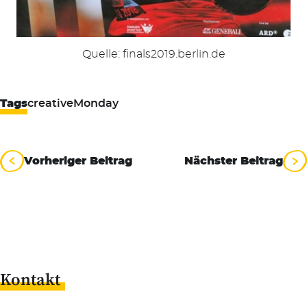
Quelle: finals2019.berlin.de
Tags
creativeMonday
Beitragsnavigation
Vorheriger Beitrag
Nächster Beitrag
Kontakt