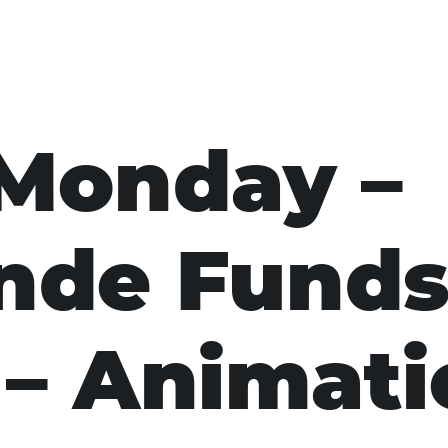
eMonday –
ende Fund
 – Animat