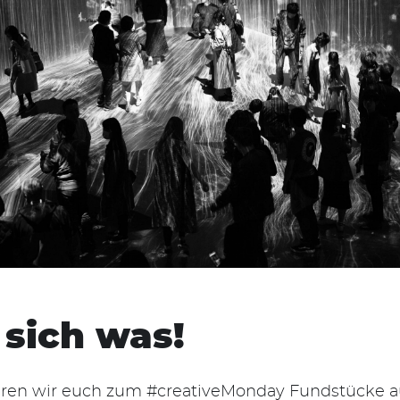
sich was!
eren wir euch zum #creativeMonday Fundstücke a