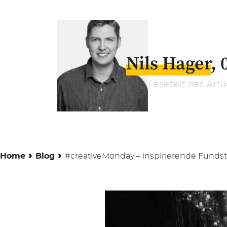
Nils Hager
Lesezeit des Arti
›
›
Home
Blog
#creativeMonday – inspirierende Funds