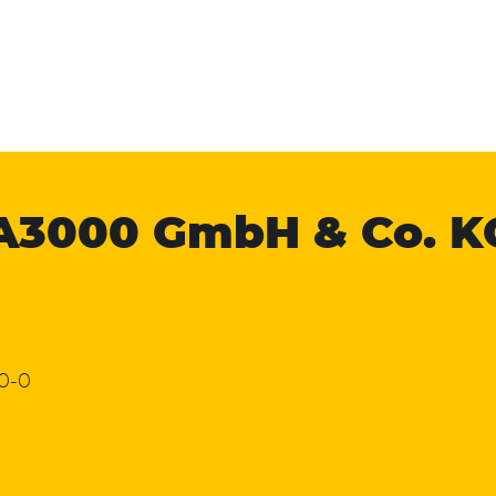
A3000
GmbH & Co. K
 0-0