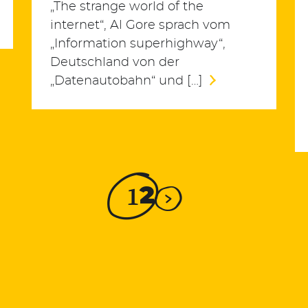
„The strange world of the
internet“, Al Gore sprach vom
„Information superhighway“,
Deutschland von der
„Datenautobahn“ und […]
1
2