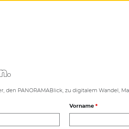
n.
er, den PANORAMABlick, zu digitalem Wandel, Mar
Vorname
*