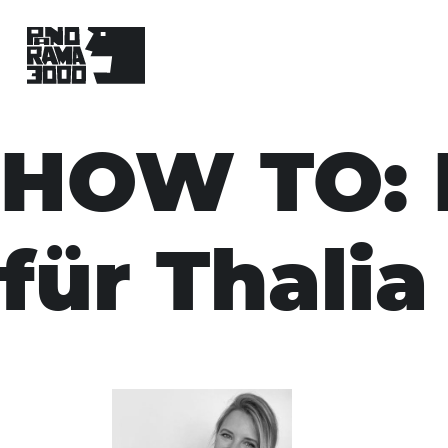
Skip
to
HOW TO: 
content
für Thali