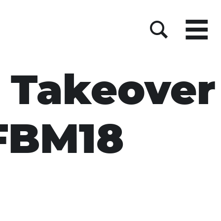
Menu
Suche
 Takeover
#FBM18