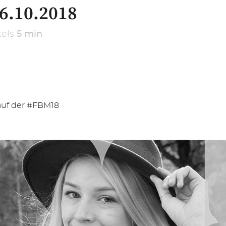
6.10.2018
kels
5 min
auf der #FBM18