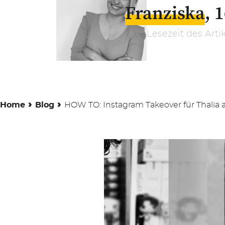
Franziska
1
Lesezeit des Arti
›
›
Home
Blog
HOW TO: Instagram Takeover für Thalia 