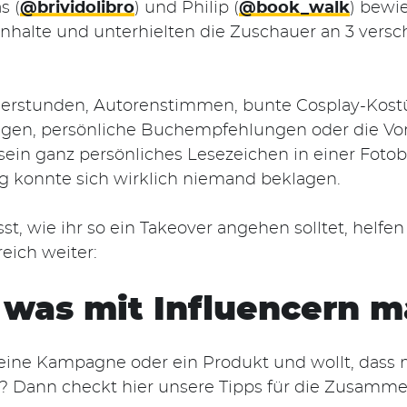
s (
@brividolibro
) und Philip (
@book_walk
) bewi
e Inhalte und unterhielten die Zuschauer an 3 ve
nierstunden, Autorenstimmen, bunte Cosplay-Ko
gen, persönliche Buchempfehlungen oder die Vors
ein ganz persönliches Lesezeichen in einer Fotobo
ng konnte sich wirklich niemand beklagen.
sst, wie ihr so ein Takeover angehen solltet, helf
eich weiter:
 was mit Influencern 
ür eine Kampagne oder ein Produkt und wollt, das
? Dann checkt hier unsere Tipps für die Zusamme