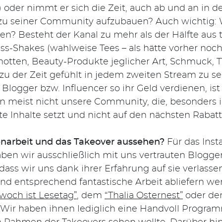
der nimmt er sich die Zeit, auch ab und an in de
zu seiner Community aufzubauen? Auch wichtig: W
den? Besteht der Kanal zu mehr als der Hälfte aus 
ess-Shakes (wahlweise Tees – als hätte vorher no
motten, Beauty-Produkte jeglicher Art, Schmuck,
zu der Zeit gefühlt in jedem zweiten Stream zu s
e Blogger bzw. Influencer so ihr Geld verdienen, ist
en meist nicht unsere Community, die, besonders 
ante Inhalte setzt und nicht auf den nächsten Rabat
narbeit und das Takeover aussehen?
Für das Ins
en wir ausschließlich mit uns vertrauten Blogg
dass wir uns dank ihrer Erfahrung auf sie verlasse
d entsprechend fantastische Arbeit abliefern wer
twoch ist Lesetag”
, dem
“Thalia Osternest”
oder d
. Wir haben ihnen lediglich eine Handvoll Progr