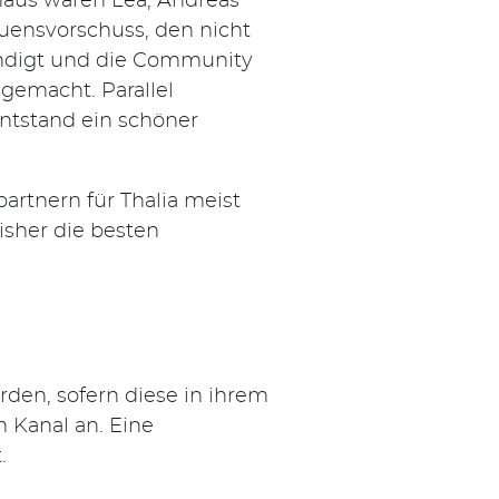
naus waren Lea, Andreas
rauensvorschuss, den nicht
ündigt und die Community
gemacht. Parallel
entstand ein schöner
artnern für Thalia meist
isher die besten
rden, sofern diese in ihrem
m Kanal an. Eine
.