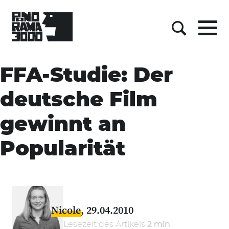
Menu
Suche
Skip
to
FFA-Studie: Der
content
deutsche Film
gewinnt an
Popularität
Nicole
29.04.2010
Lesezeit des Artikels
2 min