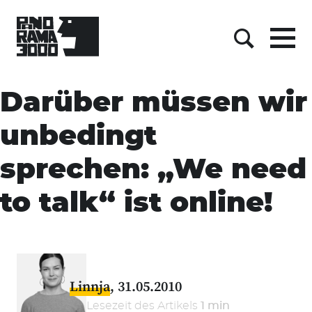
Menu
Suche
Skip
to
Darüber müssen wir
content
unbedingt
sprechen: „We need
to talk“ ist online!
Linnja
31.05.2010
Lesezeit des Artikels
1 min