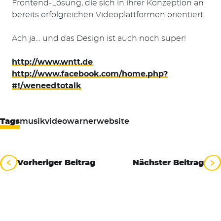
Frontend-Lösung, die sich in ihrer Konzeption an
bereits erfolgreichen Videoplattformen orientiert.
Ach ja… und das Design ist auch noch super!
http://www.wntt.de
http://www.facebook.com/home.php?
#!/weneedtotalk
Tags
musik
video
warner
website
Beitragsnavigation
Vorheriger Beitrag
Nächster Beitrag