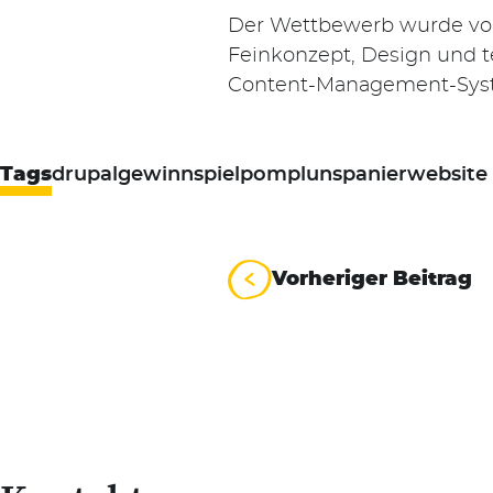
Der Wettbewerb wurde v
Feinkonzept, Design und 
Content-Management-Syst
Tags
drupal
gewinnspiel
pomplunspanier
website
Beitrag
Vorheriger Beitrag