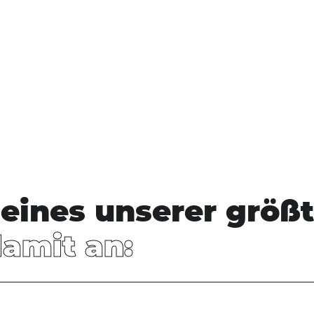
snavigation
eines unserer größt
damit an: