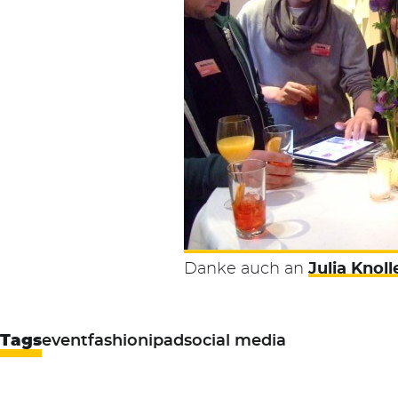
Danke auch an
Julia Knoll
Tags
event
fashion
ipad
social media