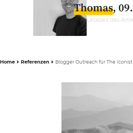
Thomas
09
Lesezeit des Arti
›
›
Home
Referenzen
Blogger Outreach für The Iconist