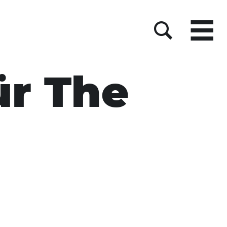
Menu
Suche
ür The