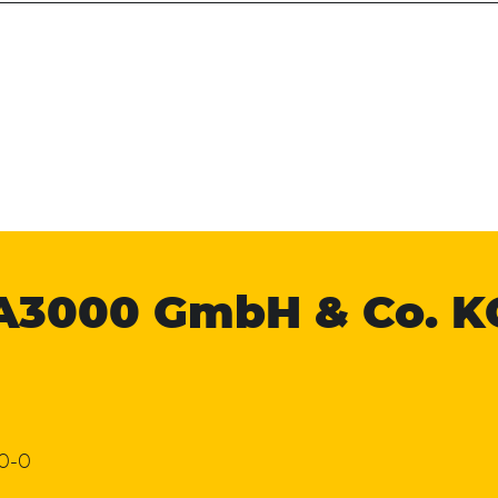
A3000
GmbH & Co. K
 0-0