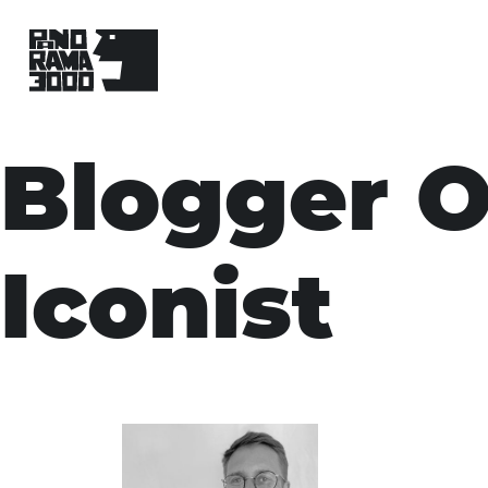
Skip
to
Blogger O
content
Iconist