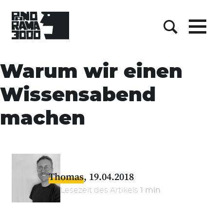
Menu
Suche
Skip
to
Warum wir einen
content
Wissensabend
machen
Thomas
19.04.2018
Lesezeit des Artikels
1 min