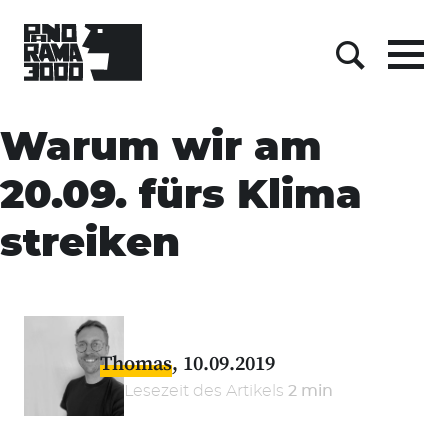
Menu
Suche
Skip
to
Warum wir am
content
20.09. fürs Klima
streiken
Thomas
10.09.2019
Lesezeit des Artikels
2 min