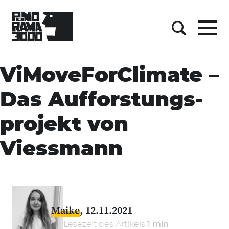
Menu
Suche
Skip
to
ViMoveForClimate –
content
Das Aufforstungs-
projekt von
Viessmann
Maike
12.11.2021
Lesezeit des Artikels
1 min