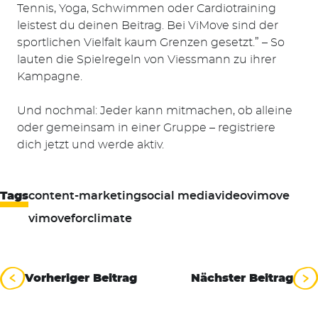
Tennis, Yoga, Schwimmen oder Cardiotraining
leistest du deinen Beitrag. Bei ViMove sind der
sportlichen Vielfalt kaum Grenzen gesetzt.” – So
lauten die Spielregeln von Viessmann zu ihrer
Kampagne.
Und nochmal: Jeder kann mitmachen, ob alleine
oder gemeinsam in einer Gruppe – registriere
dich jetzt und werde aktiv.
Tags
content-marketing
social media
video
vimove
vimoveforclimate
Beitragsnavigation
Vorheriger Beitrag
Nächster Beitrag