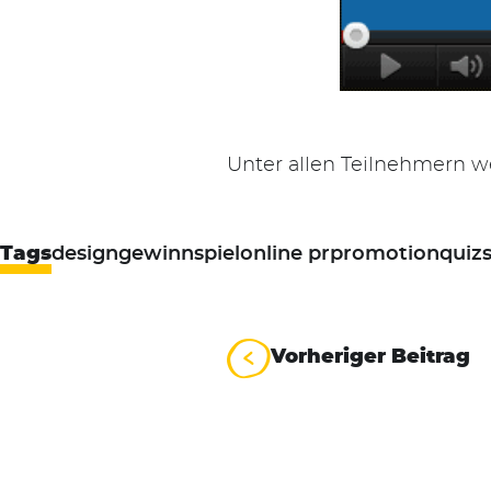
Unter allen Teilnehmern w
Tags
design
gewinnspiel
online pr
promotion
quiz
Beitrag
Vorheriger Beitrag