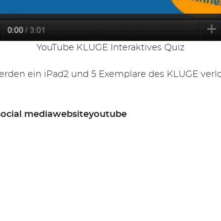
YouTube KLUGE Interaktives Quiz
erden ein iPad2 und 5 Exemplare des KLUGE verlo
social media
website
youtube
snavigation