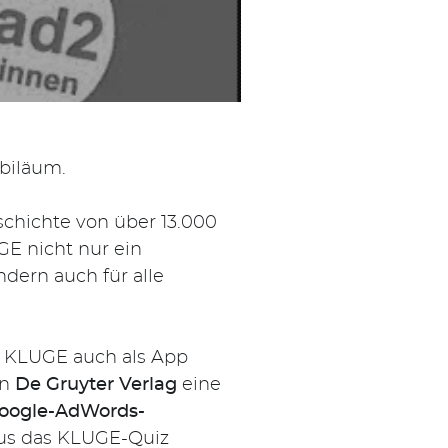
ubiläum.
chichte von über 13.000
E nicht nur ein
dern auch für alle
en KLUGE auch als App
en
De Gruyter Verlag
eine
Google-AdWords-
nus das KLUGE-Quiz