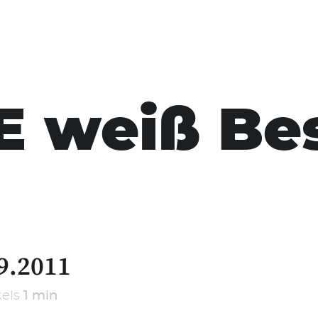
E weiß Be
9.2011
kels
1 min