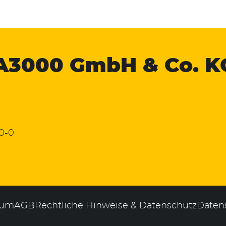
A3000
GmbH & Co. K
 0-0
sum
AGB
Rechtliche Hinweise & Datenschutz
Daten