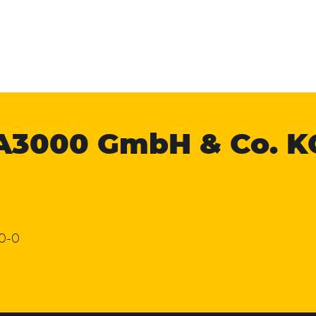
A3000
GmbH & Co. K
 0-0