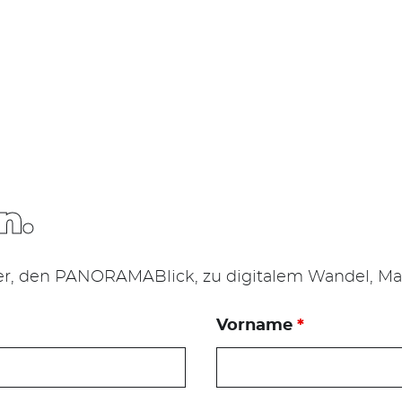
n.
er, den PANORAMABlick, zu digitalem Wandel, Mar
Vorname
*