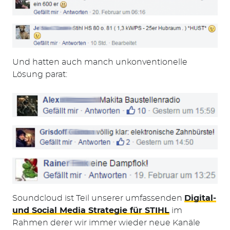
Und hatten auch manch unkonventionelle
Lösung parat:
Soundcloud ist Teil unserer umfassenden
Digital-
Suchen
und Social Media Strategie für STIHL
im
nach:
Rahmen derer wir immer wieder neue Kanäle