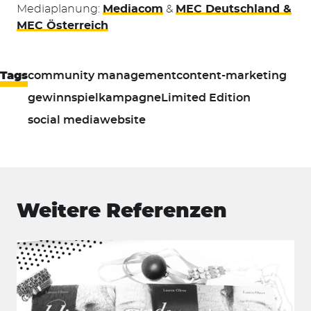
Mediaplanung:
Mediacom
&
MEC Deutschland &
MEC Österreich
Tags
community management
content-marketing
gewinnspiel
kampagne
Limited Edition
social media
website
Weitere Referenzen