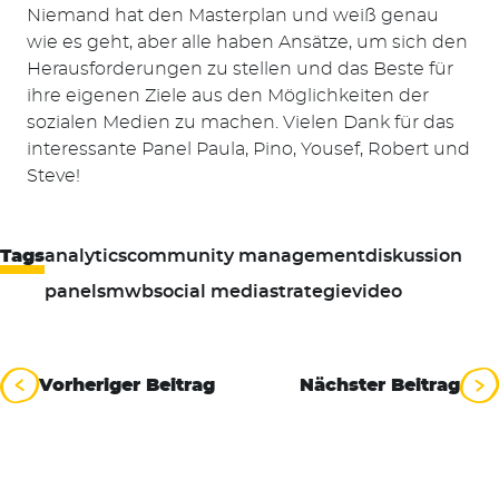
Niemand hat den Masterplan und weiß genau
wie es geht, aber alle haben Ansätze, um sich den
Herausforderungen zu stellen und das Beste für
ihre eigenen Ziele aus den Möglichkeiten der
sozialen Medien zu machen. Vielen Dank für das
interessante Panel Paula, Pino, Yousef, Robert und
Steve!
Tags
analytics
community management
diskussion
panel
smwb
social media
strategie
video
Beitragsnavigation
Vorheriger Beitrag
Nächster Beitrag