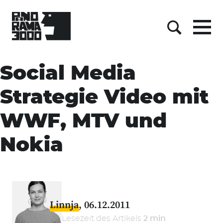
Menu
Suche
Skip
to
Social Media
content
Strategie Video mit
WWF, MTV und
Nokia
Linnja
06.12.2011
Lesezeit des Artikels
2 min