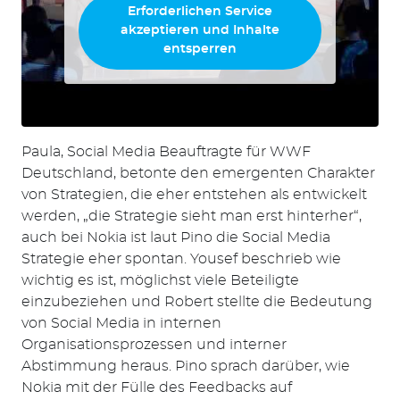
Erforderlichen Service
akzeptieren und Inhalte
entsperren
Paula, Social Media Beauftragte für WWF
Deutschland, betonte den emergenten Charakter
von Strategien, die eher entstehen als entwickelt
werden, „die Strategie sieht man erst hinterher“,
auch bei Nokia ist laut Pino die Social Media
Strategie eher spontan. Yousef beschrieb wie
wichtig es ist, möglichst viele Beteiligte
Suchen
einzubeziehen und Robert stellte die Bedeutung
nach:
von Social Media in internen
Organisationsprozessen und interner
Abstimmung heraus. Pino sprach darüber, wie
Nokia mit der Fülle des Feedbacks auf