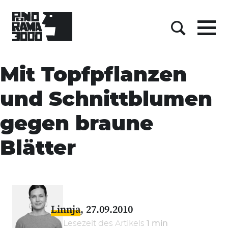
Menu
Suche
Skip
to
Mit Topfpflanzen
content
und Schnittblumen
gegen braune
Blätter
Linnja
27.09.2010
Lesezeit des Artikels
1 min