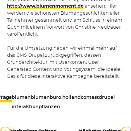
http://www.blumenmoment.de
ansehen. Hier
werden die schönsten Blumengeschichten aller
Teilnehmer gesammelt und am Schluss in einem
Buch mit einem Vorwort von Christine Neubauer
veröffentlicht.
Für die Umsetzung haben wir einmal mehr auf
das CMS Drupal zurückgegriffen, dessen
Grundarchitektur, mit Userkonten, User
Generated Content und Votingsystem, die ideale
Basis für diese interaktive Kampagne bereitstellt.
Tags
blumen
blumenbüro holland
contest
drupal
interaktion
pflanzen
Beitragsnavigation