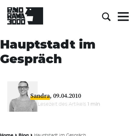
Menu
Suche
Skip
to
Hauptstadt im
content
Gespräch
Sandra
09.04.2010
Lesezeit des Artikels
1 min
›
›
Home
Blog
Hauptstadt im Gespräch