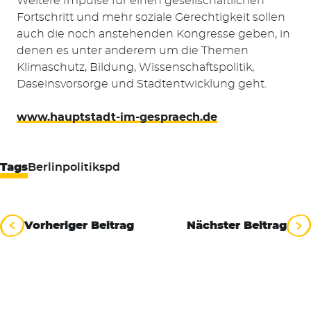
Weitere Impulse für einen gesellschaftlichen
Fortschritt und mehr soziale Gerechtigkeit sollen
auch die noch anstehenden Kongresse geben, in
denen es unter anderem um die Themen
Klimaschutz, Bildung, Wissenschaftspolitik,
Daseinsvorsorge und Stadtentwicklung geht.
www.hauptstadt-im-gespraech.de
Tags
Berlin
politik
spd
Beitragsnavigation
Vorheriger Beitrag
Nächster Beitrag