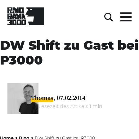
Menu
Suche
Skip
to
DW Shift zu Gast bei
content
P3000
Thomas
07.02.2014
Lesezeit des Artikels
1 min
›
›
Home
Blog
DW Shift zu Gast bei P3000