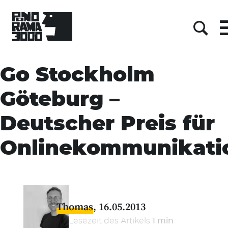
M
Suc
Skip
to
Go Stockholm
content
Göteburg –
Deutscher Preis für
Onlinekommunikati
Thomas
16.05.2013
Lesezeit des Artikels
1 min