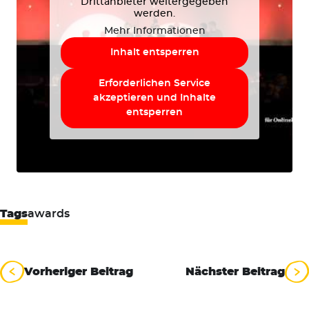
Drittanbieter weitergegeben
werden.
Mehr Informationen
Inhalt entsperren
Erforderlichen Service
akzeptieren und Inhalte
entsperren
Tags
awards
Beitragsnavigation
Vorheriger Beitrag
Nächster Beitrag