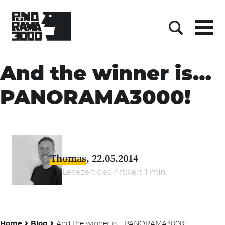
Menu
Suche
Skip
to
And the winner is…
content
PANORAMA3000!
Thomas
22.05.2014
Lesezeit des Artikels
1 min
›
›
Home
Blog
And the winner is… PANORAMA3000!