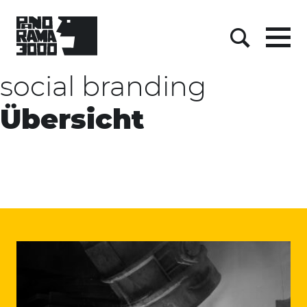
Skip
to
content
Menu
Suche
social branding
Übersicht