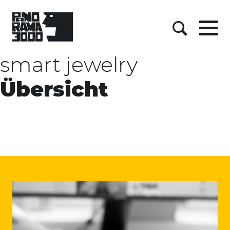
Skip
to
content
Menu
Suche
smart jewelry
Übersicht