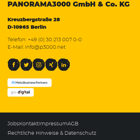
PANORAMA3000
GmbH & Co. KG
Kreuzbergstraße 28
D-10965 Berlin
Telefon:
+49 (0) 30 213 007 0-0
E-Mail:
info@p3000.net
Facebook
Twitter
Instagram
Xing
LinkedIn
Jobs
Kontakt
Impressum
AGB
Rechtliche Hinweise & Datenschutz