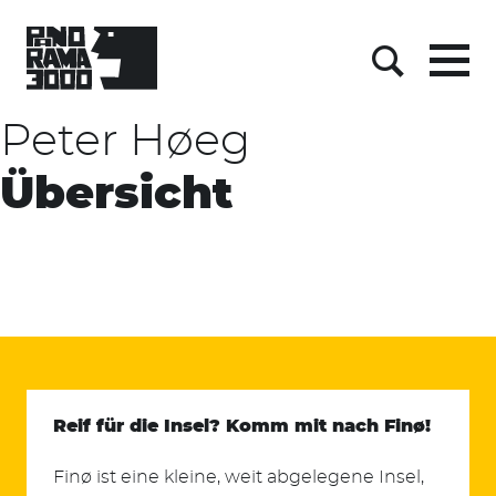
Skip
to
content
Menu
Suche
Peter Høeg
Übersicht
Reif für die Insel? Komm mit nach Finø!
Finø ist eine kleine, weit abgelegene Insel,