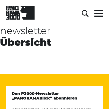
Skip
to
content
Menu
Suche
newsletter
Übersicht
Den P3000-Newsletter
„PANORAMABlick“ abonnieren