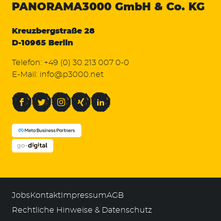
PANORAMA3000
GmbH & Co. KG
Kreuzbergstraße 28
D-10965 Berlin
Telefon:
+49 (0) 30 213 007 0-0
E-Mail:
info@p3000.net
Facebook
Twitter
Instagram
Xing
LinkedIn
Jobs
Kontakt
Impressum
AGB
Rechtliche Hinweise & Datenschutz