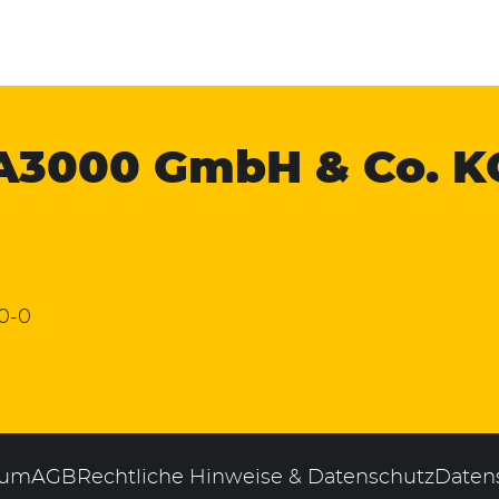
A3000
GmbH & Co. K
 0-0
sum
AGB
Rechtliche Hinweise & Datenschutz
Daten