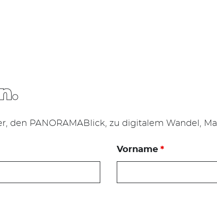
n.
er, den PANORAMABlick, zu digitalem Wandel, Mar
Vorname
*