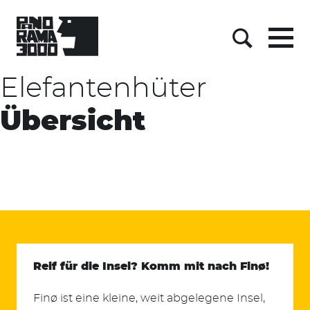
Skip
to
content
Menu
Suche
Elefantenhüter
Übersicht
Reif für die Insel? Komm mit nach Finø!
Finø ist eine kleine, weit abgelegene Insel,