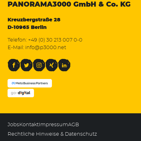
PANORAMA3000
GmbH & Co. KG
Kreuzbergstraße 28
D-10965 Berlin
Telefon:
+49 (0) 30 213 007 0-0
E-Mail:
info@p3000.net
Facebook
Twitter
Instagram
Xing
LinkedIn
Jobs
Kontakt
Impressum
AGB
Rechtliche Hinweise & Datenschutz