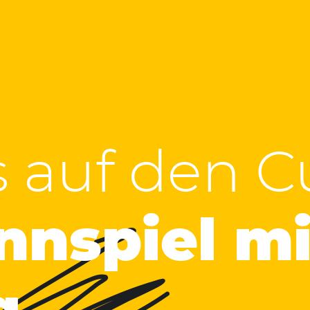
i
 auf den C
nnspiel mi