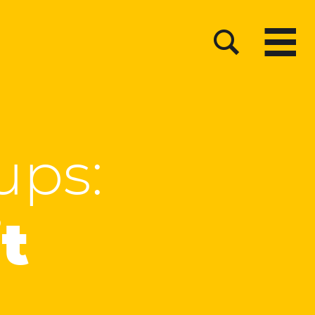
Menu
Suche
ups:
t