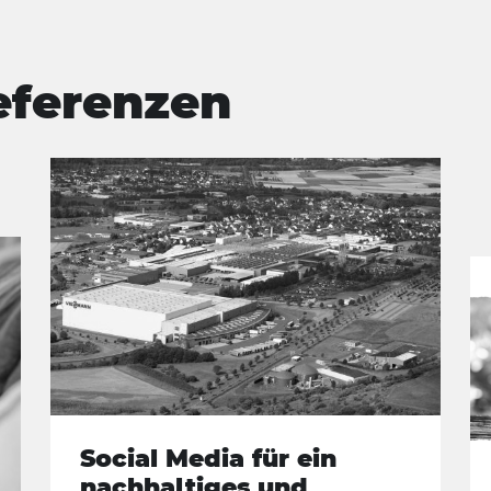
eferenzen
Social Media für ein
nachhaltiges und