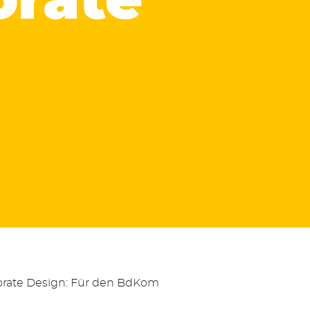
en
orate
orate Design: Für den BdKom