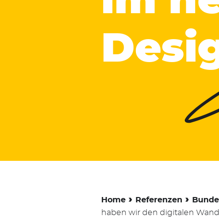
Komm
im n
e.
Desi
V.
(BdK
-
›
›
Home
Referenzen
Bunde
haben wir den digitalen Wande