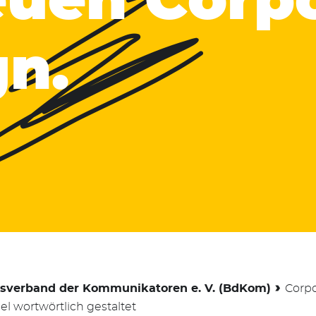
unikator
euen Corp
gn.
om)
›
sverband der Kommunikatoren e. V. (BdKom)
Corp
l wortwörtlich gestaltet