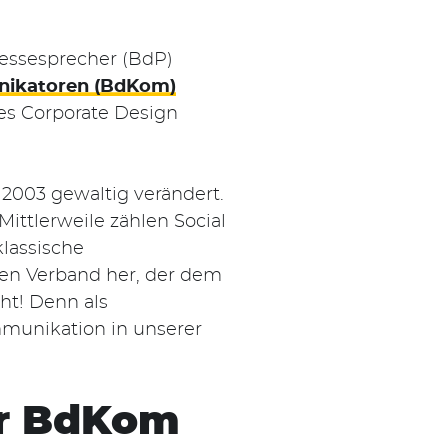
essesprecher (BdP)
ikatoren (BdKom)
es Corporate Design
2003 gewaltig verändert.
ittlerweile zählen Social
lassische
en Verband her, der dem
ht! Denn als
mmunikation in unserer
er BdKom