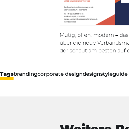
Mutig, offen, modern
–
das
über die neue Verbandsma
der schaut am besten auf 
Tags
branding
corporate design
design
styleguide