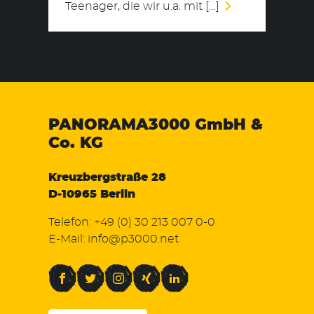
Teenager, die wir u.a. mit […]
PANORAMA3000
GmbH &
Co. KG
Kreuzbergstraße 28
D-10965 Berlin
Telefon:
+49 (0) 30 213 007 0-0
E-Mail:
info@p3000.net
Facebook
Twitter
Instagram
Xing
LinkedIn