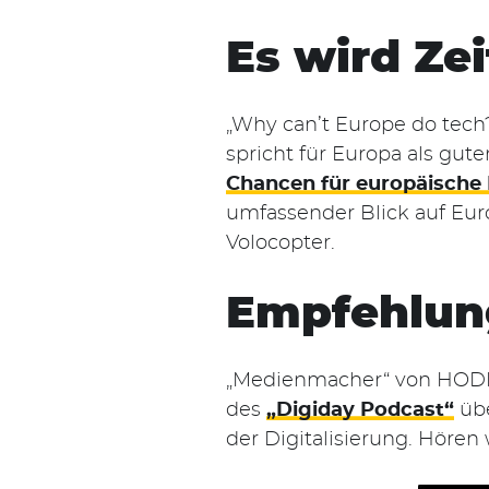
Es wird Ze
„Why can’t Europe do tech?“
spricht für Europa als gu
Chancen für europäische 
umfassender Blick auf Euro
Volocopter.
Empfehlung
„Medienmacher“ von HODIN
des
„Digiday Podcast“
übe
der Digitalisierung. Hören 