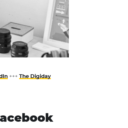
dIn
+++
The Digiday
facebook