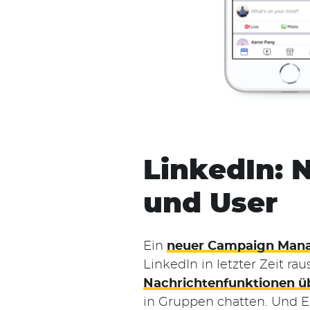
LinkedIn: 
Suchen
nach:
und User
Ein
neuer Campaign Man
LinkedIn in letzter Zeit r
Nachrichtenfunktionen üb
in Gruppen chatten. Und Emo