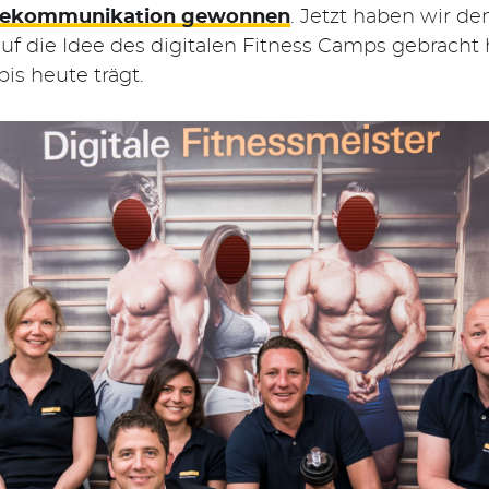
linekommunikation gewonnen
. Jetzt haben wir d
auf die Idee des digitalen Fitness Camps gebracht
s heute trägt.