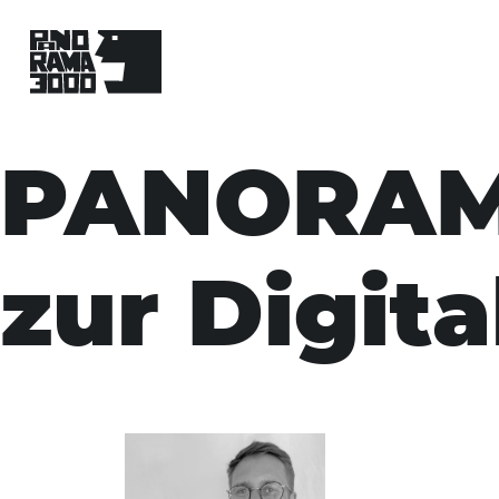
Skip
to
PANORAMA
content
zur Digita