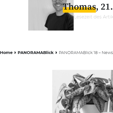
Thomas
21
Lesezeit des Arti
›
›
Home
PANORAMABlick
PANORAMABlick 18 – News z