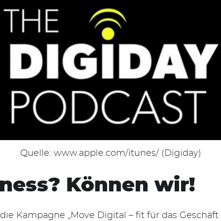
Quelle: www.apple.com/itunes/ (Digiday)
itness? Können wir!
r die Kampagne „Move Digital – fit für das Geschä