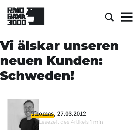
Menu
Suche
Skip
to
Vi älskar unseren
content
neuen Kunden:
Schweden!
Thomas
27.03.2012
Lesezeit des Artikels
1 min