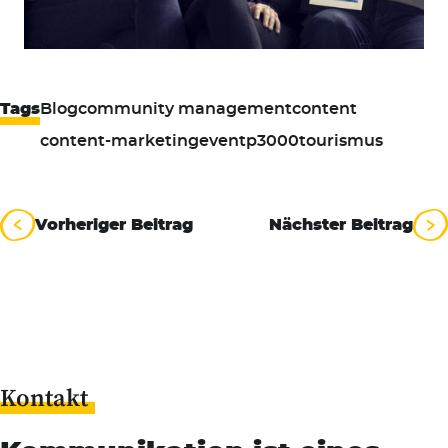
Tags
Blog
community management
content
content-marketing
event
p3000
tourismus
Beitragsnavigation
Vorheriger Beitrag
Nächster Beitrag
Kontakt