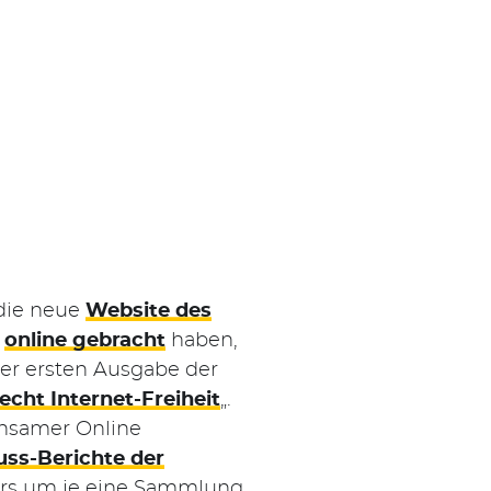
 die neue
Website des
online gebracht
haben,
der ersten Ausgabe der
cht Internet-Freiheit
„.
insamer Online
uss-Berichte der
pers um je eine Sammlung