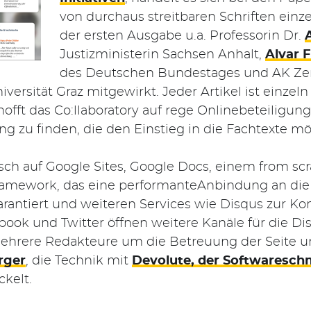
von durchaus streitbaren Schriften einz
der ersten Ausgabe u.a. Professorin Dr.
Justizministerin Sachsen Anhalt,
Alvar 
des Deutschen Bundestages und AK Zen
versität Graz mitgewirkt. Jeder Artikel ist einzeln
offt das Co:llaboratory auf rege Onlinebeteiligun
ng zu finden, die den Einstieg in die Fachtexte mö
sch auf Google Sites, Google Docs, einem from sc
ramework, das eine performanteAnbindung an die
 garantiert und weiteren Services wie Disqus zur 
ebook und Twitter öffnen weitere Kanäle für die D
hrere Redakteure um die Betreuung der Seite und
rger
, die Technik mit
Devolute, der Softwaresch
kelt.