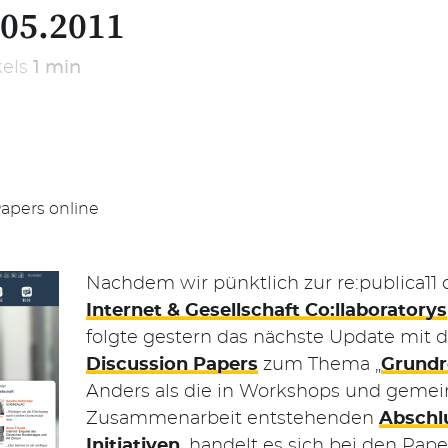
.05.2011
kels
1 min
Papers online
Nachdem wir pünktlich zur re:publica11
Internet & Gesellschaft Co:llaboratorys
folgte gestern das nächste Update mit 
Discussion Papers
zum Thema „
Grundre
Anders als die in Workshops und geme
Zusammenarbeit entstehenden
Abschl
Initiativen
, handelt es sich bei den Pa