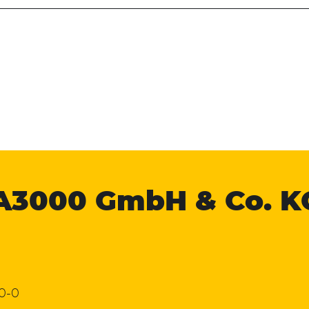
A3000
GmbH & Co. K
 0-0