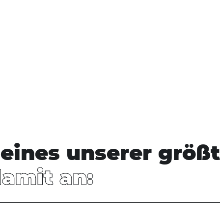
snavigation
eines unserer größt
damit an: