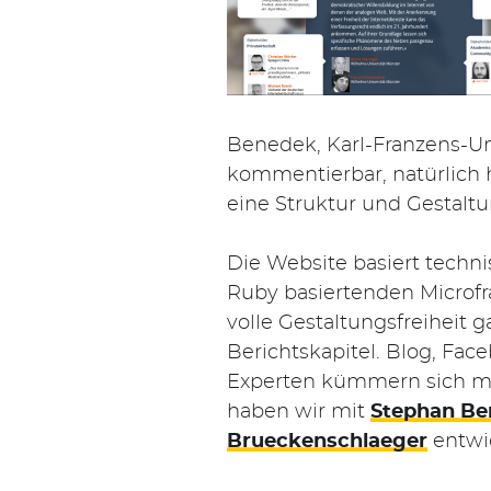
Suchen
nach:
Benedek, Karl-Franzens-Uni
kommentierbar, natürlich h
eine Struktur und Gestaltu
Die Website basiert techni
Ruby basiertenden Microf
volle Gestaltungsfreiheit
Berichtskapitel. Blog, Fac
Experten kümmern sich me
haben wir mit
Stephan Be
Brueckenschlaeger
entwic