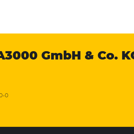
A3000
GmbH & Co. K
 0-0