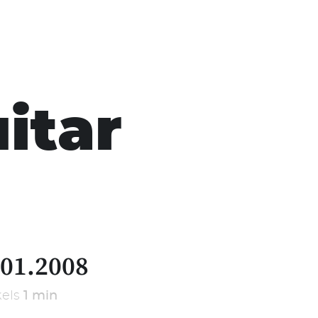
itar
.01.2008
kels
1 min