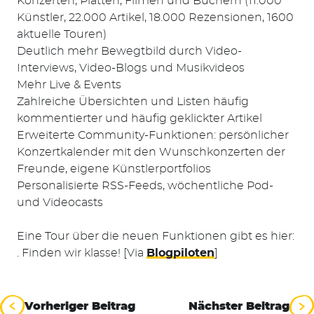
Konzerten, Platten, Filmen und Büchern (11.000
Künstler, 22.000 Artikel, 18.000 Rezensionen, 1600
aktuelle Touren)
Deutlich mehr Bewegtbild durch Video-
Interviews, Video-Blogs und Musikvideos
Mehr Live & Events
Zahlreiche Übersichten und Listen häufig
Suchen
kommentierter und häufig geklickter Artikel
nach:
Erweiterte Community-Funktionen: persönlicher
Konzertkalender mit den Wunschkonzerten der
Freunde, eigene Künstlerportfolios
Personalisierte RSS-Feeds, wöchentliche Pod-
und Videocasts
Eine Tour über die neuen Funktionen gibt es hier:
. Finden wir klasse! [Via
Blogpiloten
]
Beitragsnavigation
Vorheriger Beitrag
Nächster Beitrag