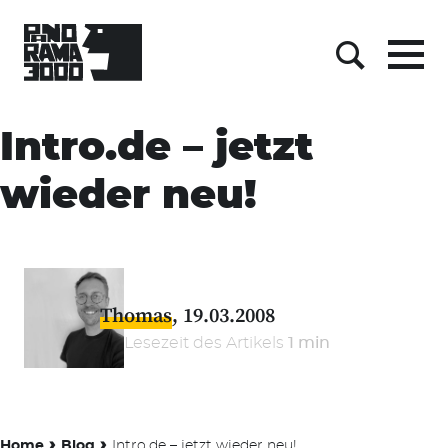
Menu
Suche
Skip
to
Intro.de – jetzt
content
wieder neu!
Thomas
19.03.2008
Lesezeit des Artikels
1 min
›
›
Home
Blog
Intro.de – jetzt wieder neu!