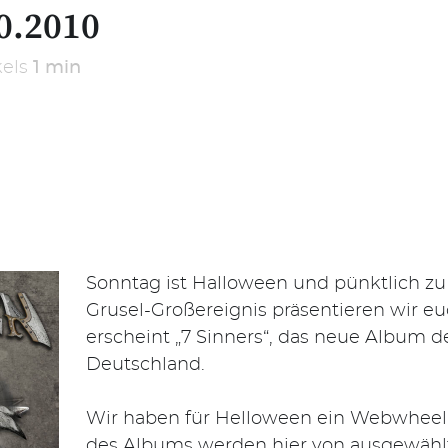
0.2010
kels
1 min
Sonntag ist Halloween und pünktlich zu
Grusel-Großereignis präsentieren wir e
erscheint „7 Sinners“, das neue Album de
Deutschland.
Wir haben für Helloween ein Webwheel p
des Albums werden hier von ausgewähl