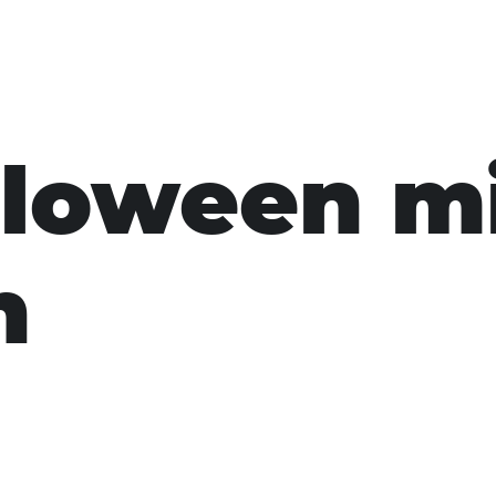
lloween m
n