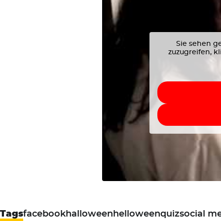
Sie sehen ge
zuzugreifen, k
Tags
facebook
halloween
helloween
quiz
social m