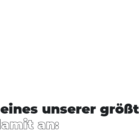
snavigation
eines unserer größt
damit an: