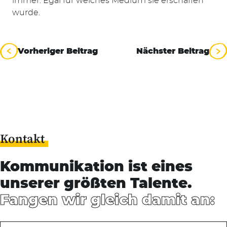
immer. Egal für welches Medium sie erschaffen
nach:
wurde.
Beitragsnavigation
Vorheriger Beitrag
Nächster Beitrag
Kontakt
Kommunikation ist eines
unserer größten Talente.
Fangen wir gleich damit an: