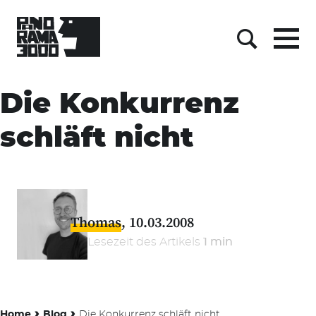
Menu
Suche
Skip
to
Die Konkurrenz
content
schläft nicht
Thomas
10.03.2008
Lesezeit des Artikels
1 min
›
›
Home
Blog
Die Konkurrenz schläft nicht