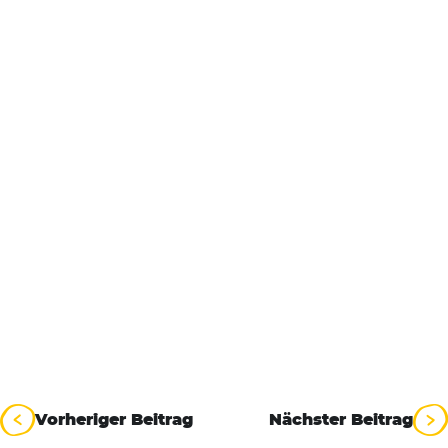
Suchen
nach:
Beitragsnavigation
Vorheriger Beitrag
Nächster Beitrag