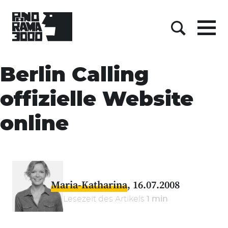
Menu
Suche
Skip
to
Berlin Calling
content
offizielle Website
online
Maria-Katharina
16.07.2008
Lesezeit des Artikels
1 min