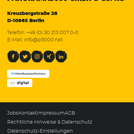
Kreuzbergstraße 28
D-10965 Berlin
Telefon:
+49 (0) 30 213 007 0-0
E-Mail:
info@p3000.net
Facebook
Twitter
Instagram
Xing
LinkedIn
Jobs
Kontakt
Impressum
AGB
Rechtliche Hinweise & Datenschutz
Datenschutz-Einstellungen