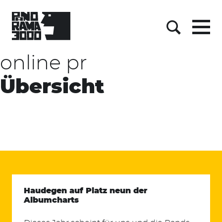
Skip
to
content
Menu
Suche
online pr
Übersicht
Haudegen auf Platz neun der
Albumcharts