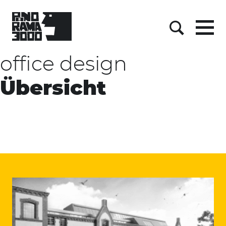
Skip
to
content
Menu
Suche
office design
Übersicht