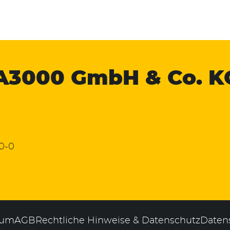
A3000
GmbH & Co. K
 0-0
sum
AGB
Rechtliche Hinweise & Datenschutz
Daten