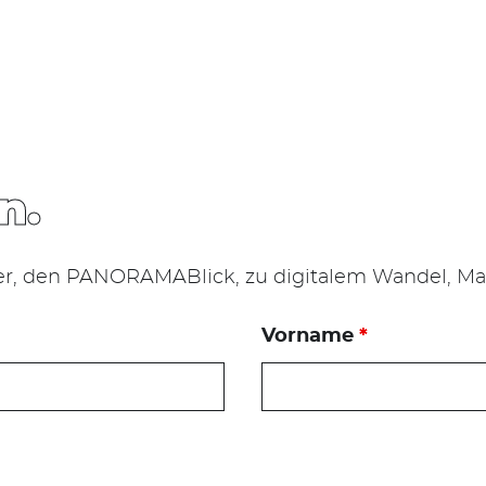
n.
er, den PANORAMABlick, zu digitalem Wandel, Mar
Vorname
*