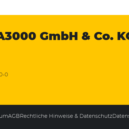
A3000
GmbH & Co. K
 0-0
sum
AGB
Rechtliche Hinweise & Datenschutz
Daten