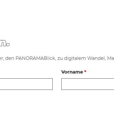
n.
er, den PANORAMABlick, zu digitalem Wandel, Mar
Vorname
*