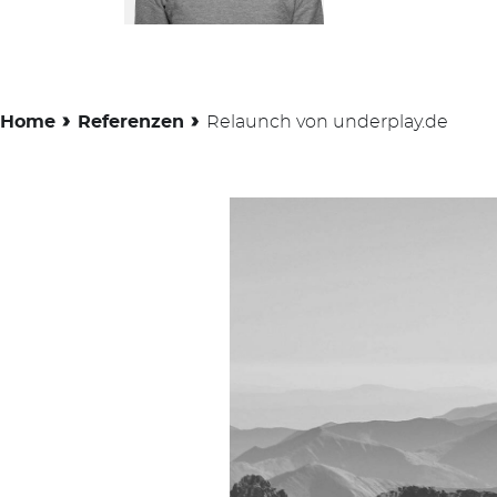
›
›
Home
Referenzen
Relaunch von underplay.de