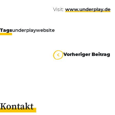
Visit:
www.underplay.de
Tags
underplay
website
Beitrag
Vorheriger Beitrag
Kontakt