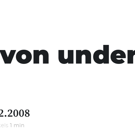
von under
2.2008
kels
1 min