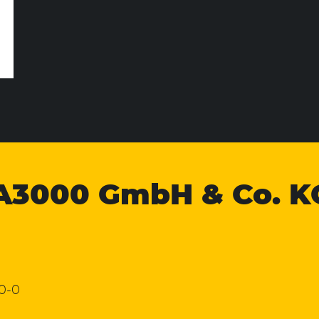
A3000
GmbH & Co. K
 0-0