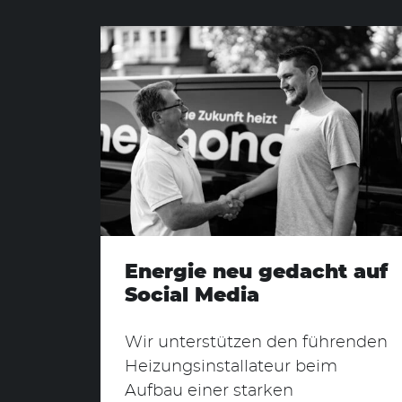
Energie neu gedacht auf
Social Media
Wir unterstützen den führenden
Heizungsinstallateur beim
Aufbau einer starken