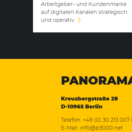
Arbeitgeber- und Kundenmarke
auf digitalen Kanälen strategisch
und operativ.
PANORAM
Kreuzbergstraße 28
D-10965 Berlin
Telefon:
+49 (0) 30 213 007
E-Mail:
info@p3000.net