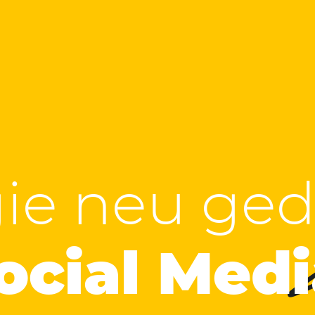
mondo
ie neu ged
ocial Med