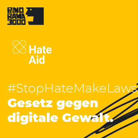
Skip
to
content
HateAid
#StopHateMakeLaws
-
Gesetz gegen
digitale Gewalt.